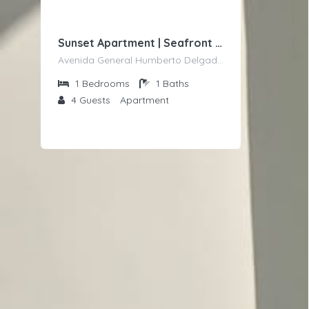
Sunset Apartment | Seafront | Beach 50 meters away by Host-point
Avenida General Humberto Delgado, 15 - 6º B
1
Bedrooms
1
Baths
4
Guests
Apartment